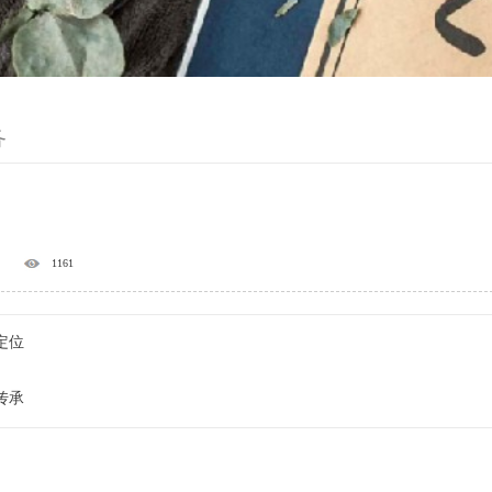
务
1161
定位
传承